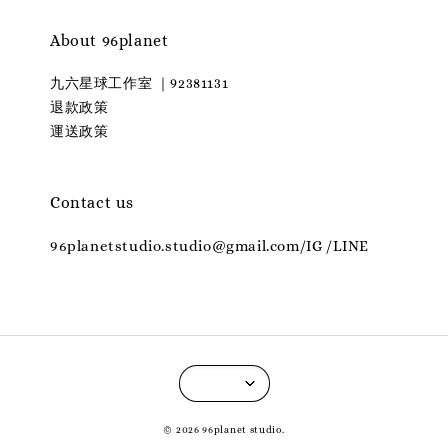
About 96planet
九六星球工作室 ｜92381131
退款政策
運送政策
Contact us
96planetstudio.studio@gmail.com/IG /LINE
© 2026 96planet studio.