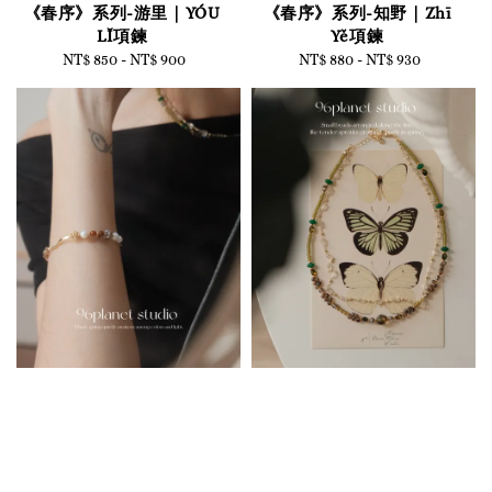
《春序》系列-游里｜YÓU
《春序》系列-知野｜Zhī
LǏ項鍊
Yě項鍊
NT$ 850
-
Regular
NT$ 900
NT$ 880
-
Regular
NT$ 930
price
price