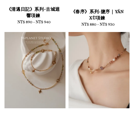
《清邁日記》系列-古城迴
《春序》系列-鹽序｜YÁN
響項鍊
XÙ項鍊
NT$ 890
-
Regular
NT$ 940
NT$ 880
-
Regular
NT$ 930
price
price