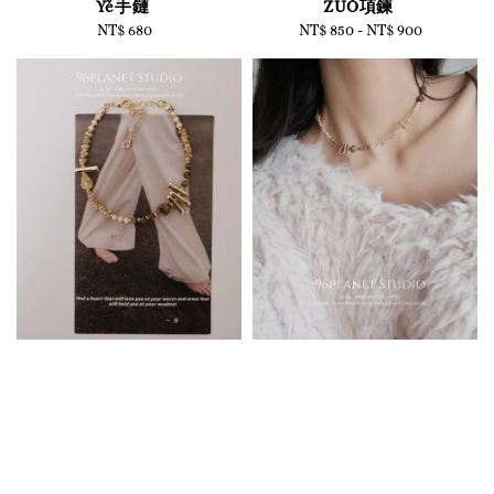
Yě手鏈
ZUÒ項鍊
NT$ 680
Regular
NT$ 850
-
Regular
NT$ 900
price
price