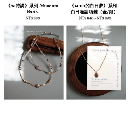
《96特調》系列-Museum
《14:00的白日夢》系列-
No.96
白日囈語項鍊（金/銀）
NT$ 880
Regular
NT$ 840
-
Regular
NT$ 890
price
price