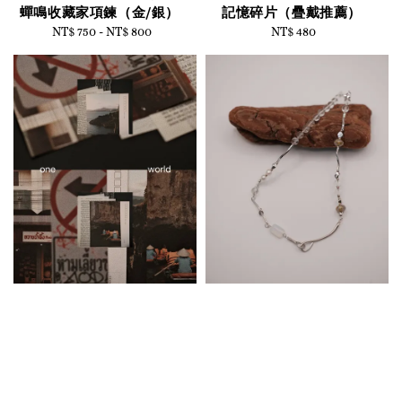
蟬鳴收藏家項鍊（金/銀）
記憶碎片（疊戴推薦）
NT$ 750
-
Regular
NT$ 800
NT$ 480
Regular
price
price