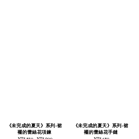
《未完成的夏天》系列-裙
《未完成的夏天》系列-裙
襬的蕾絲花項鍊
襬的蕾絲花手鏈
NT$ 850
-
Regular
NT$ 900
NT$ 680
Regular