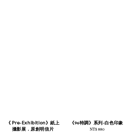
《 𝖯𝗋𝖾-𝖤𝗑𝗁𝗂𝖻𝗂𝗍𝗂𝗈𝗇》紙上
《96特調》系列-白色印象
攝影展．原創明信片
NT$ 880
Regular