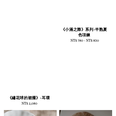
《小滿之際》系列-半熟夏
色項鍊
NT$ 780
-
Regular
NT$ 830
price
《繡花球的裙擺》-耳環
NT$ 2,080
Regular
price