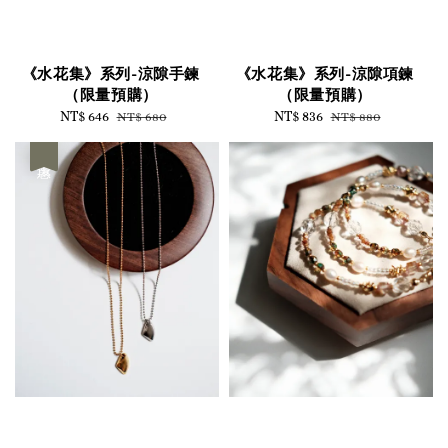
《水花集》系列-涼隙手鍊
《水花集》系列-涼隙項鍊
（限量預購）
（限量預購）
Sale
NT$ 646
Regular
Sale
NT$ 836
Regular
NT$ 680
NT$ 880
price
price
price
price
優惠