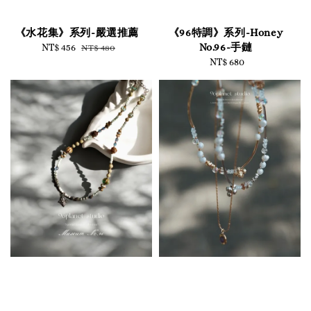
《水花集》系列-嚴選推薦
《96特調》系列-Honey
No.96-手鏈
Sale
NT$ 456
Regular
NT$ 480
price
price
NT$ 680
Regular
price