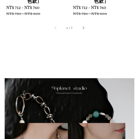
色款）
色款）
Sale
NT$ 712
-
NT$ 760
Regular
Sale
NT$ 712
-
NT$ 760
Regular
price
price
price
price
NT$ 750
-
NT$ 800
NT$ 750
-
NT$ 800
1
/
7