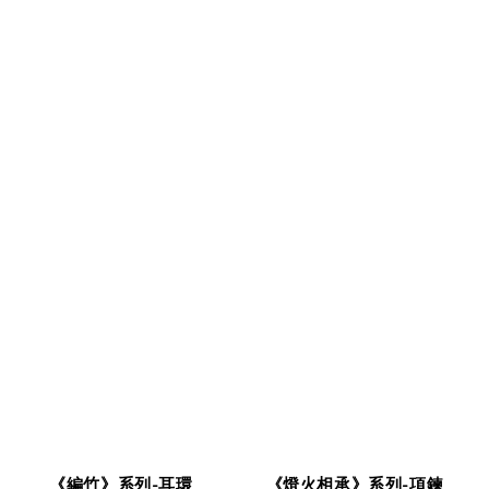
《編竹》系列-耳環
《燈火相承》系列-項鍊