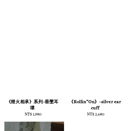
《燈火相承》系列-垂墜耳
《Rollin”On》-silver ear
環
cuff
NT$ 1,980
Regular
NT$ 2,680
Regular
price
price