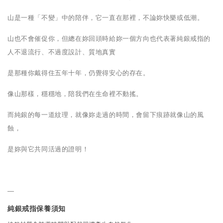
山是一種「不變」中的陪伴，它一直在那裡，不論妳快樂或低潮。
山也不會催促你，但總在妳回頭時給妳一個方向也代表著純銀戒指的
人不退流行、不過度設計、質地真實
是那種你戴得住五年十年，仍覺得安心的存在。
像山那樣，穩穩地，陪我們在生命裡不動搖。
而純銀的每一道紋理，就像妳走過的時間，會留下痕跡就像山的風
蝕，
是妳與它共同活過的證明！
—
純銀戒指保養須知