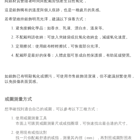
純銀材質會隨著時間與配戴習慣產生自然氧化，
這是銀飾獨有的溫度與個人痕跡，也是一種歲月的美感。
若希望維持銀飾明亮光澤，建議以下保養方式：
避免接觸化學品：如香水、乳液、漂白水、溫泉等。
不配戴時請收納：可放入夾鏈袋或抗氧化收納盒，減緩氧化速度。
定期擦拭：使用銀布輕輕擦拭，可恢復部分光澤。
配戴即是最好的保養：人體皮脂可形成自然保護膜，有助延緩變黑。
如銀飾已有明顯氧化或髒污，可使用市售銀飾清潔液，但不建議頻繁使用，
以免損傷表面質感。
戒圍測量方式
想準確找到適合自己的戒圍，可以參考以下三種方式：
使用戒圍測量工具
市面上可購買戒圍測量尺或戒指圈環，可快速找出最合適的尺寸。
使用現有戒指比對
找一只你配戴舒適的戒指，測量其內徑（mm），再對照戒圍對照表