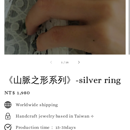
1
/
16
《山脈之形系列》-silver ring
Regular
NT$ 1,980
price
Worldwide shipping
Handcraft jewelry based in Taiwan ⟢
Production time： 15-35days