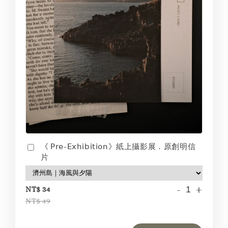
《 𝖯𝗋𝖾-𝖤𝗑𝗁𝗂𝖻𝗂𝗍𝗂𝗈𝗇》紙上攝影展．原創明信
片
-
+
NT$ 34
NT$ 49