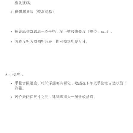
查詢號碼。
紙條測量法（較為簡易）
用細紙條或線繞一圈手指，記下交接處長度（單位：mm）。
建議多量幾次，
將長度對照戒圍對照表，即可找到對應尺寸。
避
📌 小提醒：
手指會因溫度、時間浮腫略有變化，建議在下午或手指較自然狀態下
測量。
若介於兩個尺寸之間，建議選擇大一號會較舒適。