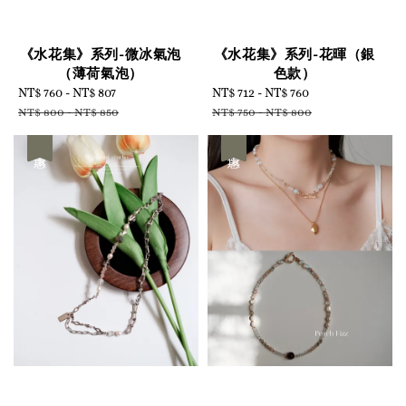
《水花集》系列-微冰氣泡
《水花集》系列-花暉（銀
（薄荷氣泡）
色款）
Sale
NT$ 760
-
NT$ 807
Regular
Sale
NT$ 712
-
NT$ 760
Regular
price
price
price
price
NT$ 800
-
NT$ 850
NT$ 750
-
NT$ 800
優惠
優惠