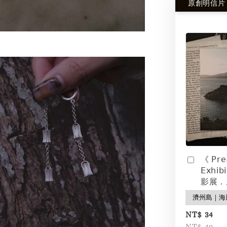
原創明信片
《 𝖯𝗋𝖾
𝖤𝗑𝗁𝗂
影展．
NT$ 34
NT$ 49