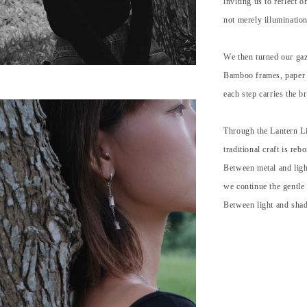
inviting us to reflect 
not merely illuminatio
We then turned our gaz
Bamboo frames, paper s
each step carries the 
Through the Lantern Li
traditional craft is re
Between metal and ligh
we continue the gentle 
Between light and shad