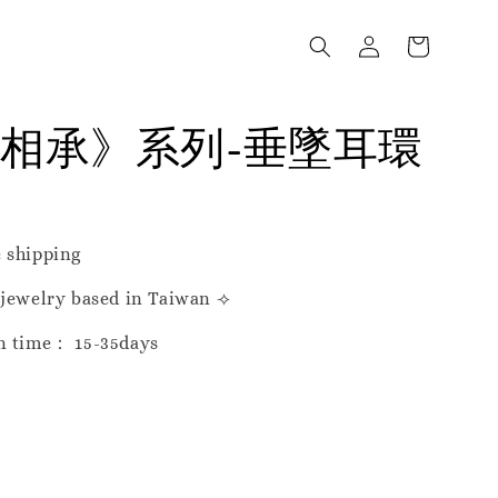
相承》系列-垂墜耳環
 shipping
 jewelry based in Taiwan ⟢
n time： 15-35days