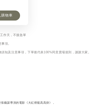
入購物車
5個工作天，不接急單
意事項。
購物須知及注意事項，下單後代表100%同意賣場規則，謝謝大家。
於張藝謀導演的電影《大紅燈籠高高掛》，