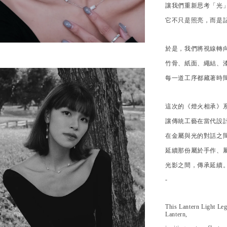
讓我們重新思考「光
它不只是照亮，而是
於是，我們將視線轉
竹骨、紙面、繩結、
每一道工序都藏著時
這次的《燈火相承》
讓傳統工藝在當代設
在金屬與光的對話之
延續那份屬於手作、
光影之間，傳承延續
-
This Lantern Light Leg
Lantern,