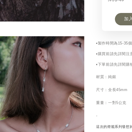
加
▪︎製作時間為15-3
▪︎購買前請先詳閱注
▪︎下單前請先詳閱
材質：純銀
尺寸：全長45mm
重量：一對5公克
-
這次的燈籠系列發想