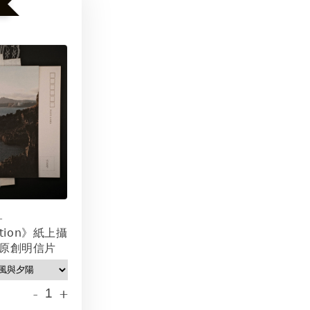
-
𝖻𝗂𝗍𝗂𝗈𝗇》紙上攝
原創明信片
-
+