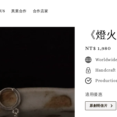
 US
異業合作
合作店家
《燈火
Regular
NT$ 1,980
price
Worldwide
Handcraft
Productio
適用優惠
原創明信片