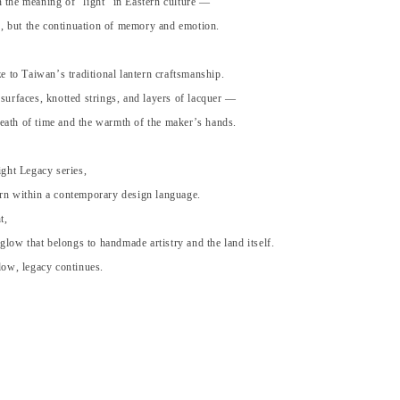
on the meaning of “light” in Eastern culture —
n, but the continuation of memory and emotion.
e to Taiwan’s traditional lantern craftsmanship.
urfaces, knotted strings, and layers of lacquer —
breath of time and the warmth of the maker’s hands.
ght Legacy series,
born within a contemporary design language.
t,
glow that belongs to handmade artistry and the land itself.
ow, legacy continues.